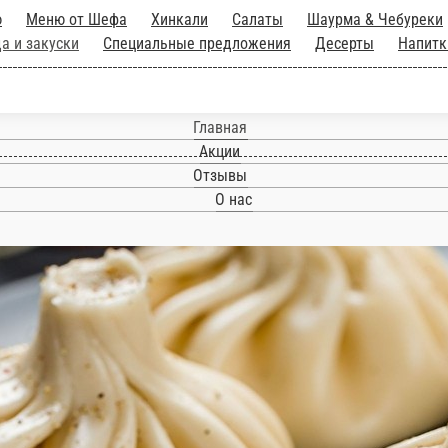
ое меню
Меню от Шефа
Хинкали
Салаты
Ш
лодные закуски
Горячие блюда и закуски
Спец
Разливное пиво
Свежеслепленные хинкали
Пос
Главная
Акции
Отзывы
О нас