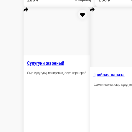
Оджахури с курицей
Куриное филе, картофель, сладкий перец, помидо
300 г.
Опции
620 ₽
ДЕТСКОЕ МЕНЮ