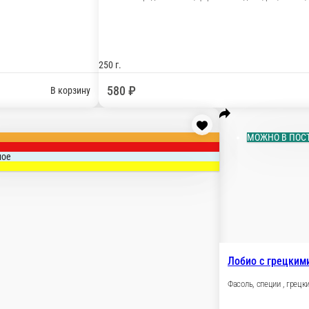
ечень по-грузински
уриная печень, сладкий перец, помидор, кинза, репчатый лук,