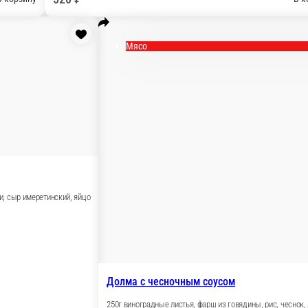
Картофель по-
р, репчатый лук, кинза, грузинские специи
150 г.
285 ₽
В корзину