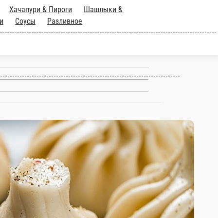
аурма & Чебуреки
Хачапури &
иальные
тное меню