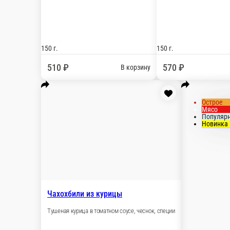
Картофель фри
Картофель фри 120 гр. Соус 30 гр.
П
К