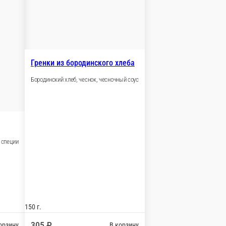
 МЕНЮ
-деревенски